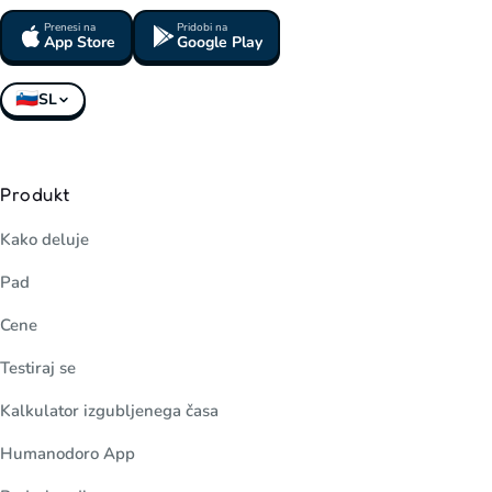
Prenesi na
Pridobi na
App Store
Google Play
🇸🇮
SL
Produkt
Kako deluje
Pad
Cene
Testiraj se
Kalkulator izgubljenega časa
Humanodoro App